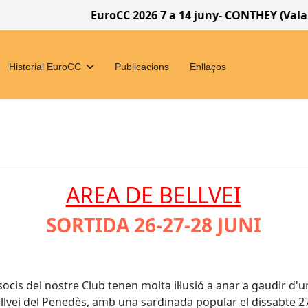
EuroCC 2026 7 a 14 juny- CONTHEY (Valais) S
Historial EuroCC
Publicacions
Enllaços
AREA DE BELLVEI
SORTIDA 26-27-28 JUNI
socis del nostre Club tenen molta il·lusió a anar a gaudir d'u
ellvei del Penedès, amb una sardinada popular el dissabte 2