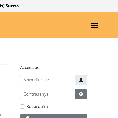
uïssa
Acces soci
Nom d'usuari
Contrasenya
Mostrar contrase
Recorda'm
n
7