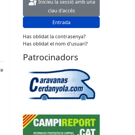
Inicieu la sessió amb una
clau d'accés
Entrada
Has oblidat la contrasenya?
Has oblidat el nom d'usuari?
Patrocinadors
de