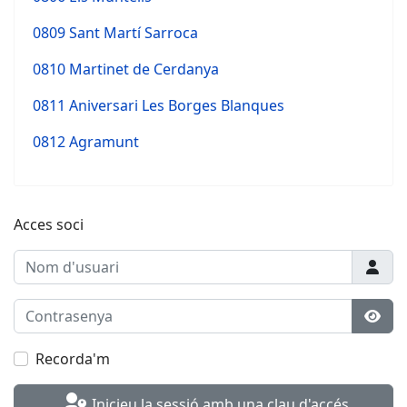
0809 Sant Martí Sarroca
0810 Martinet de Cerdanya
0811 Aniversari Les Borges Blanques
0812 Agramunt
Acces soci
Nom d'usuari
Contrasenya
Most
Recorda'm
Inicieu la sessió amb una clau d'accés